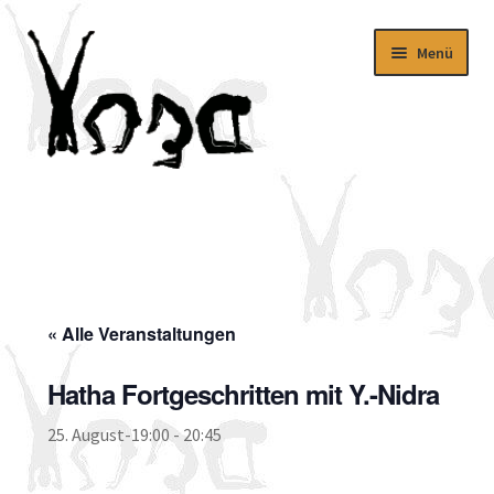
Zur
Zum
Menü
Navigation
Inhalt
springen
springen
Aktuelles
Kursangebot
Download
« Alle Veranstaltungen
Über uns
Hatha Fortgeschritten mit Y.-Nidra
Impressum
25. August-19:00
-
20:45