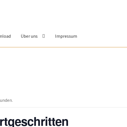
nload
Über uns
Impressum
funden.
rtgeschritten