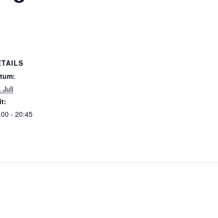
ETAILS
tum:
 Juli
it:
:00 - 20:45