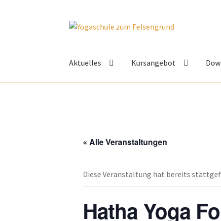
Zur
Zum
Navigation
Inhalt
springen
springen
Aktuelles
Kursangebot
Dow
« Alle Veranstaltungen
Diese Veranstaltung hat bereits stattge
Hatha Yoga Fo