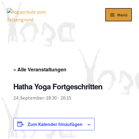
Zur
Zum
Menü
Navigation
Inhalt
springen
springen
Aktuelles
Kursangebot
Download
« Alle Veranstaltungen
Über uns
Hatha Yoga Fortgeschritten
Impressum
24. September-18:30
-
20:15
Zum Kalender hinzufügen