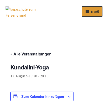
Zur
Zum
Menü
Navigation
Inhalt
springen
springen
Aktuelles
Kursangebot
Download
« Alle Veranstaltungen
Über uns
Kundalini-Yoga
Impressum
13. August-18:30
-
20:15
Zum Kalender hinzufügen