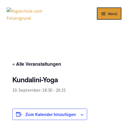
Zur
Zum
Menü
Navigation
Inhalt
springen
springen
Aktuelles
Kursangebot
Download
« Alle Veranstaltungen
Über uns
Kundalini-Yoga
Impressum
10. September-18:30
-
20:15
Zum Kalender hinzufügen