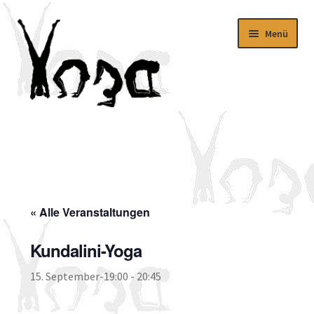
Zur
Zum
Menü
Navigation
Inhalt
springen
springen
Aktuelles
Kursangebot
Download
« Alle Veranstaltungen
Über uns
Kundalini-Yoga
Impressum
15. September-19:00
-
20:45